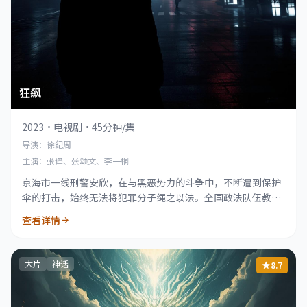
狂飙
2023
·
电视剧
·
45分钟/集
导演：徐纪周
主演：张译、张颂文、李一桐
京海市一线刑警安欣，在与黑恶势力的斗争中，不断遭到保护
伞的打击，始终无法将犯罪分子绳之以法。全国政法队伍教育
整顿工作开展后，指导组进驻京海，才最终将黑恶势力一网打
查看详情
尽。
大片
神话
8.7