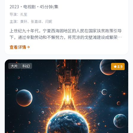
2023
·
电视剧
·
45分钟/集
导演：孔笙
主演：黄轩、张嘉译、闫妮
上世纪九十年代，宁夏西海固地区的人民在国家扶贫政策引导
下，通过辛勤劳动和不懈努力，将荒凉的戈壁滩建设成繁荣家
园的感人故事。
查看详情
大片
科幻
8.9