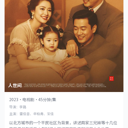
人世间
2023
·
电视剧
·
45分钟/集
导演：李路
主演：雷佳音、辛柏青、宋佳
以北方城市的一个平民社区为背景，讲述周家三兄妹等十几位