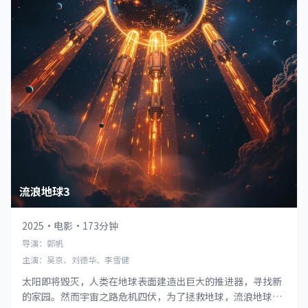
流浪地球3
2025
·
电影
·
173分钟
导演：郭帆
主演：吴京、刘德华、李雪健
太阳即将毁灭，人类在地球表面建造出巨大的推进器，寻找新
的家园。然而宇宙之路危机四伏，为了拯救地球，流浪地球时