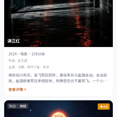
满江红
2024
·
电影
·
159分钟
导演：张艺谋
主演：沈腾、易烊千玺、张译
南宋绍兴年间，岳飞死后四年，秦桧率兵与金国会谈。会谈前
夜，金国使者死在宰相驻地，所携密信也不翼而飞。一个小兵
与亲兵营副统领机缘巧合被裹挟进这巨大阴谋之中。
查看详情
科幻
悬疑
8.8