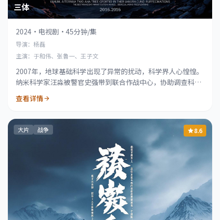
三体
2024
·
电视剧
·
45分钟/集
导演：杨磊
主演：于和伟、张鲁一、王子文
2007年，地球基础科学出现了异常的扰动，科学界人心惶惶。
纳米科学家汪淼被警官史强带到联合作战中心，协助调查科学
家死亡事件。随着调查的深入，一个名为ETO的组织逐渐浮出
查看详情
水面。
大片
战争
8.6