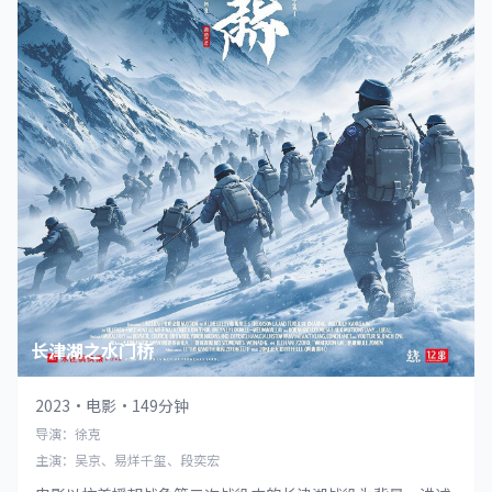
长津湖之水门桥
2023
·
电影
·
149分钟
导演：徐克
主演：吴京、易烊千玺、段奕宏