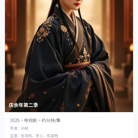
庆余年第二季
2025
·
电视剧
·
45分钟/集
导演：孙皓
主演：张若昀、李沁、陈道明