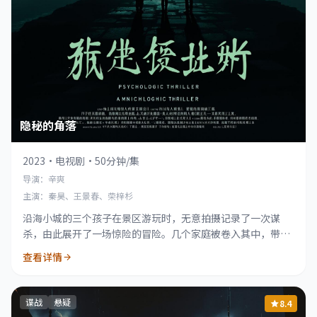
隐秘的角落
2023
·
电视剧
·
50分钟/集
导演：辛爽
主演：秦昊、王景春、荣梓杉
沿海小城的三个孩子在景区游玩时，无意拍摄记录了一次谋
杀，由此展开了一场惊险的冒险。几个家庭被卷入其中，带向
不可预知的未来。
查看详情
谍战
悬疑
8.4