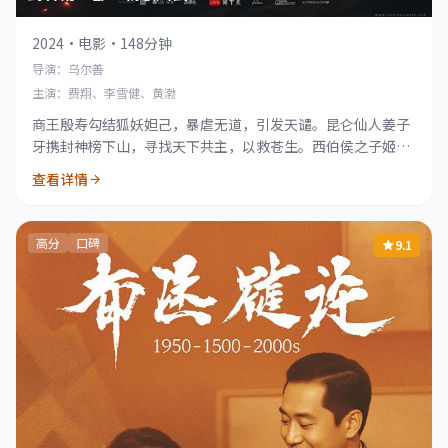
2024
·
电影
·
148分钟
导演：乌尔善
主演：费翔、李雪健、黄渤
商王殷寿勾结狐妖妲己，暴虐无道，引发天谴。昆仑仙人姜子
牙携封神榜下山，寻找天下共主，以救苍生。西伯侯之子姬发
逐渐发现殷寿的本来面目，反出朝歌。
查看详情
高分
口碑
9.1