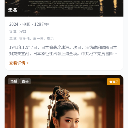
无名
2024
·
电影
·
128分钟
导演：程耳
主演：梁朝伟、王一博、周迅
1941年12月7日，日本偷袭珍珠港。次日，汪伪政府跟随日本
对英美宣战，日本象征性占领上海全境。中共地下党员冒险送
出情报，破坏日蒋媾和，维护祖国。
查看详情
热播
古装
8.7