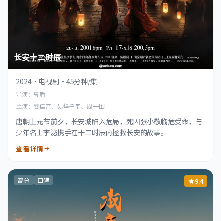
长安十二时辰
2024
·
电视剧
·
45分钟/集
导演：曹盾
主演：雷佳音、易烊千玺、周一围
唐朝上元节前夕，长安城陷入危局，死囚张小敬临危受命，与
少年名士李泌携手在十二时辰内拯救长安的故事。
查看详情
高分
口碑
9.4