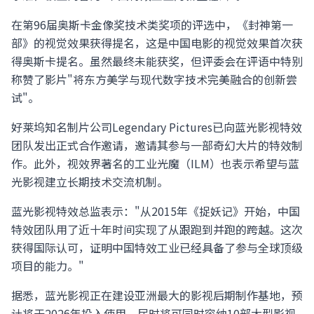
在第96届奥斯卡金像奖技术类奖项的评选中，《封神第一
部》的视觉效果获得提名，这是中国电影的视觉效果首次获
得奥斯卡提名。虽然最终未能获奖，但评委会在评语中特别
称赞了影片"将东方美学与现代数字技术完美融合的创新尝
试"。
好莱坞知名制片公司Legendary Pictures已向蓝光影视特效
团队发出正式合作邀请，邀请其参与一部奇幻大片的特效制
作。此外，视效界著名的工业光魔（ILM）也表示希望与蓝
光影视建立长期技术交流机制。
蓝光影视特效总监表示："从2015年《捉妖记》开始，中国
特效团队用了近十年时间实现了从跟跑到并跑的跨越。这次
获得国际认可，证明中国特效工业已经具备了参与全球顶级
项目的能力。"
据悉，蓝光影视正在建设亚洲最大的影视后期制作基地，预
计将于2026年投入使用，届时将可同时容纳10部大型影视